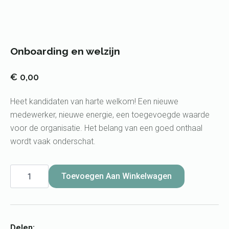
Onboarding en welzijn
€
0,00
Heet kandidaten van harte welkom! Een nieuwe
medewerker, nieuwe energie, een toegevoegde waarde
voor de organisatie. Het belang van een goed onthaal
wordt vaak onderschat.
Onboarding
en
Toevoegen Aan Winkelwagen
welzijn
aantal
Delen: